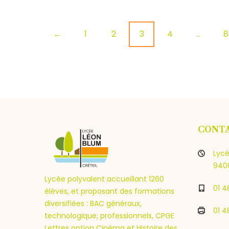
ça
se
P
1
2
3
4
…
8
←
travaille
o
s
t
CONT
s
Lycé
n
9400
Lycée polyvalent accueillant 1260
01 4
élèves, et proposant des formations
a
diversifiées : BAC généraux,
01 4
technologique, professionnels, CPGE
Lettres option Cinéma et Histoire des