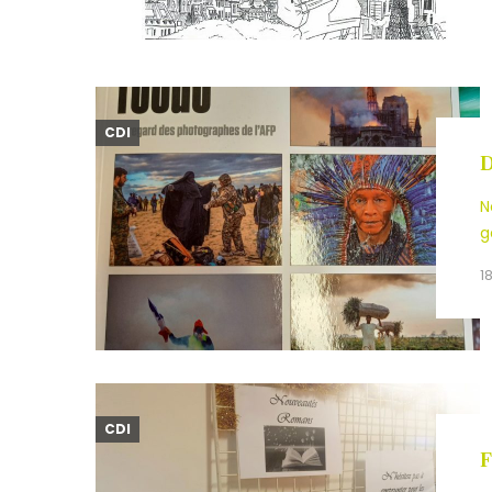
CDI
D
N
g
1
CDI
F