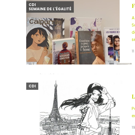
CDI
F
SEMAINE DE L'ÉGALITÉ
A
S
d
s
1
CDI
L
P
e
1