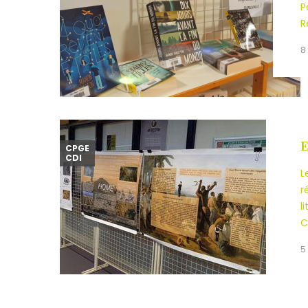
P
R
8
E
CPGE
CDI
L
r
l
C
5