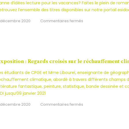
anne d’idées lecture pour les vacances? Faites le plein de rom
etrouvez l’ensemble des titres disponibles sur notre portail esido
sur
 décembre 2020
Commentaires fermés
Faites
le
plein
de
romans
xposition : Regards croisés sur le réchauffement cl
au
es étudiants de CPGE et Mme Libourel, enseignante de géographie
CDI
échauffement climatique, abordé à travers différents champs disc
ittérature fantastique, peinture, statistique, bande dessinée et ca
DI jusqu’09 janvier 2021
sur
 décembre 2020
Commentaires fermés
Exposition
:
Regards