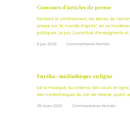
Concours d’articles de presse
Pendant le confinement, les élèves de Terminale
presse sur “le monde d’après”, en se focalisan
politiques. Le jury (constitué d’enseignants et
sur
8 juin 2020
Commentaires fermés
Concours
d’articles
de
presse
Eurêka : médiathèque en ligne
De la musique, du cinéma, des cours en ligne, 
des médiathèques du Val-de-Marne, ayant une
sur
25 mars 2020
Commentaires fermés
Eurêka
:
médiat