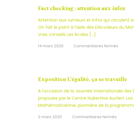
en
Fact checking : attention aux infox
ligne
Attention aux rumeurs et infox qui circulent 
On fait le point à l’aide des Décodeurs du Mon
vrais conseils Les écoles […]
sur
14 mars 2020
Commentaires fermés
Fact
checkin
:
attentio
Exposition L’égalité, ça se travaille
aux
A l’occasion de la Journée Internationale des D
infox
proposée par le Centre Hubertine Auclert. Les 
Mathématicienne, pionnière de la programmat
sur
2 mars 2020
Commentaires fermés
Expositio
L’égalité,