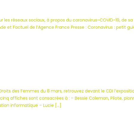
sur les réseaux sociaux, à propos du coronavirus-COVID-19, de s
de et Factuel de l’Agence France Presse : Coronavirus : petit gu
g
n
roits des Femmes du 8 mars, retrouvez devant le CDI l’exposition 
cinq affiches sont consacrées à : – Bessie Coleman, Pilote, pionn
ion informatique – Lucie […]
n