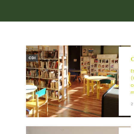
CDI
C
E
(
c
m
2