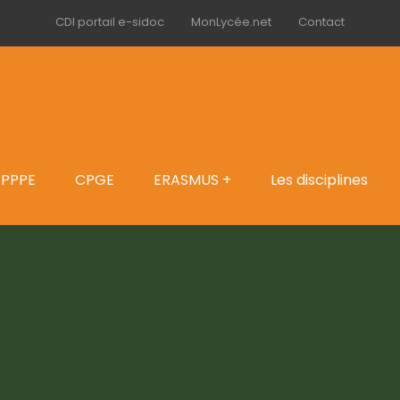
CDI portail e-sidoc
MonLycée.net
Contact
PPPE
CPGE
ERASMUS +
Les disciplines