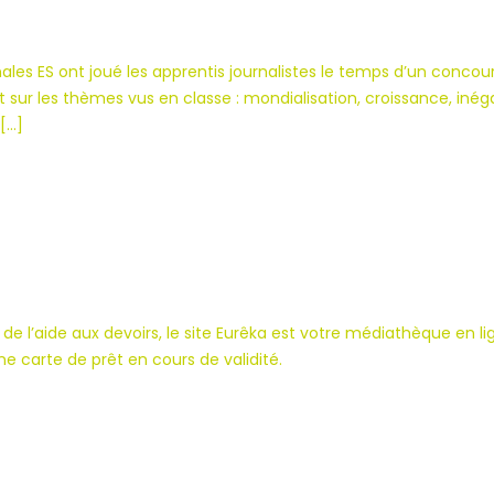
croisés
sur
s ES ont joué les apprentis journalistes le temps d’un concours en
le
t sur les thèmes vus en classe : mondialisation, croissance, iné
réchauffement
 […]
climatique
de l’aide aux devoirs, le site Eurêka est votre médiathèque en li
 carte de prêt en cours de validité.
hèque