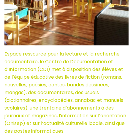
Espace ressource pour la lecture et la recherche
documentaire, le Centre de Documentation et
d’Information (CDI) met à disposition des élèves et
de l’équipe éducative des livres de fiction (romans,
nouvelles, poésies, contes, bandes dessinées,
mangas), des documentaires, des usuels
(dictionnaires, encyclopédies, annabac et manuels
scolaires), une trentaine d’abonnements à des
journaux et magazines, l’information sur l’orientation
(Onisep) et sur l’actualité culturelle locale, ainsi que
des postes informatiques.