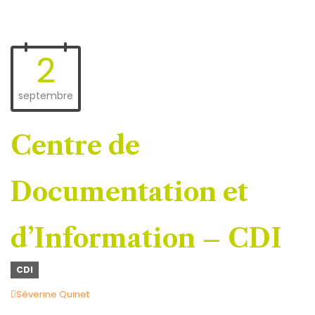
2
septembre
Centre de
Documentation et
d’Information – CDI
CDI
Author
Séverine Quinet