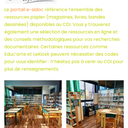
Le
portail e-sidoc
référence l’ensemble des
ressources papier (magazines, livres, bandes
dessinées) disponibles au CDI. Vous y trouverez
également une sélection de ressources en ligne et
des conseils méthodologiques pour vos recherches
documentaires. Certaines ressources comme
Educ’arte et LeKiosk peuvent nécessiter des codes
pour vous identifier : n’hésitez pas à venir au CDI pour
plus de renseignements.