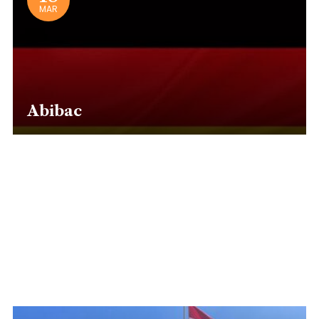
MAR
Abibac