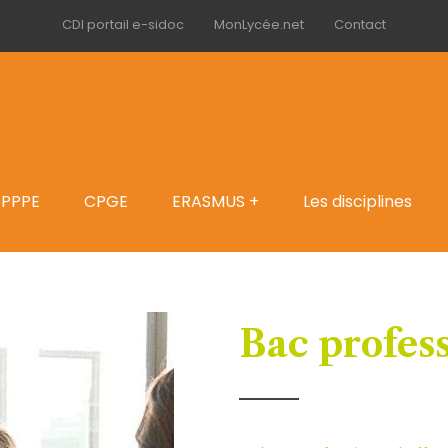
CDI portail e-sidoc
MonLycée.net
Contact
PPPE
CPGE
ERASMUS +
Les disciplines
Bac profes