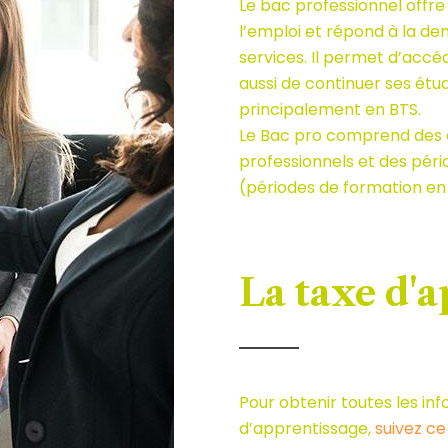
Le bac professionnel offre
l’emploi et répond à la de
services. Il permet d’acc
aussi de continuer ses étu
principalement en BTS.
Le Bac pro comprend des
professionnels et des pér
(périodes de formation en 
La taxe d'
Pour obtenir toutes les in
d’apprentissage,
suivez ce 