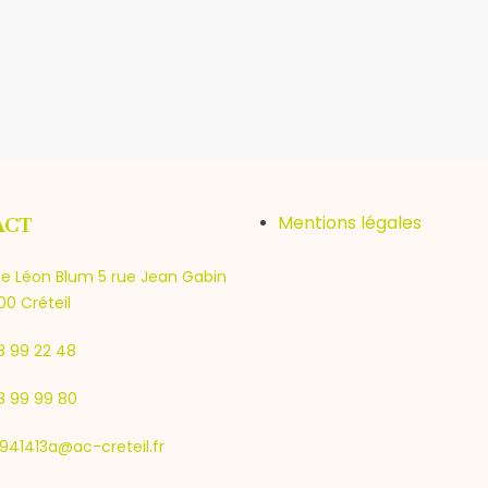
Mentions légales
ACT
e Léon Blum 5 rue Jean Gabin
0 Créteil
8 99 22 48
8 99 99 80
941413a@ac-creteil.fr