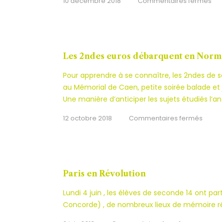
10 décembre 2018
Commentaires fermés
Mé
et
pou
exé
Les 2ndes euros débarquent en Nor
Pour apprendre à se connaître, les 2ndes de 
au Mémorial de Caen, petite soirée balade et
Une manière d’anticiper les sujets étudiés l’an
sur
12 octobre 2018
Commentaires fermés
Les
2nde
euros
débar
Paris en Révolution
en
Lundi 4 juin , les élèves de seconde 14 ont parti
Norm
Concorde) , de nombreux lieux de mémoire rév