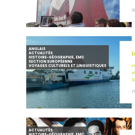
1
ANGLAIS
ACTUALITÉS
I
HISTOIRE-GÉOGRAPHIE, EMC
SECTION EUROPÉENNE
L
VOYAGES CULTURELS ET LINGUISTIQUES
v
S
1
ACTUALITÉS
HISTOIRE-GÉOGRAPHIE, EMC