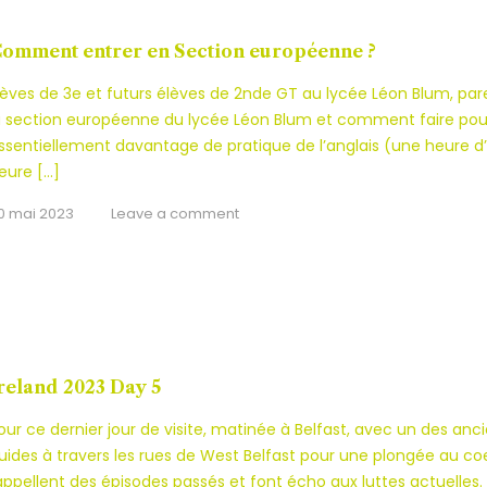
omment entrer en Section européenne ?
lèves de 3e et futurs élèves de 2nde GT au lycée Léon Blum, pa
a section européenne du lycée Léon Blum et comment faire pour
ssentiellement davantage de pratique de l’anglais (une heure d’a
eure […]
0 mai 2023
Leave a comment
reland 2023 Day 5
our ce dernier jour de visite, matinée à Belfast, avec un des anci
uides à travers les rues de West Belfast pour une plongée au co
appellent des épisodes passés et font écho aux luttes actuelles.