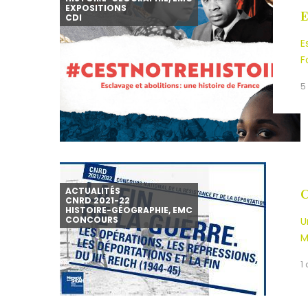
EXPOSITIONS
E
CDI
E
F
5
ACTUALITÉS
C
CNRD 2021-22
HISTOIRE-GÉOGRAPHIE, EMC
CONCOURS
U
M
1