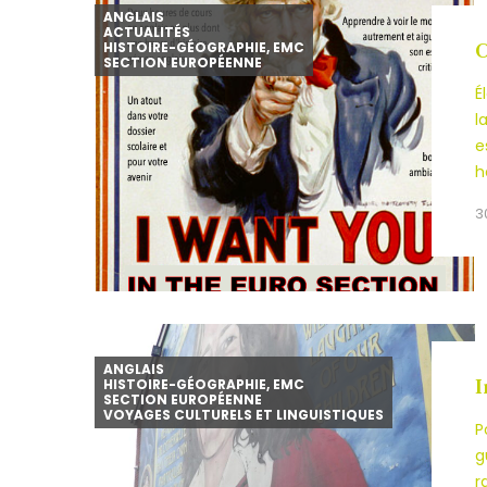
ANGLAIS
ACTUALITÉS
HISTOIRE-GÉOGRAPHIE, EMC
C
SECTION EUROPÉENNE
É
l
e
h
3
ANGLAIS
HISTOIRE-GÉOGRAPHIE, EMC
I
SECTION EUROPÉENNE
VOYAGES CULTURELS ET LINGUISTIQUES
P
g
r