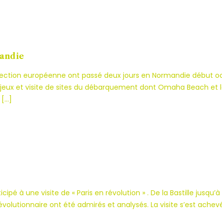
dias
voir
cutif
mandie
section européenne ont passé deux jours en Normandie début oct
 jeux et visite de sites du débarquement dont Omaha Beach et le
 […]
s
quent
cipé à une visite de « Paris en révolution » . De la Bastille jusqu’
andie
olutionnaire ont été admirés et analysés. La visite s’est achev