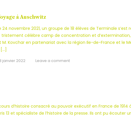
oyage à Auschwitz
e 24 novembre 2021, un groupe de 18 élèves de Terminale s’est re
e tristement célèbre camp de concentration et d’extermination, 
t M. Kovchar en partenariat avec la région Ile-de-France et le M
 […]
8 janvier 2022
Leave a comment
ours d’histoire consacré au pouvoir exécutif en France de 1914 à
s 13 et spécialiste de l’histoire de la presse. Ils ont pu écoute