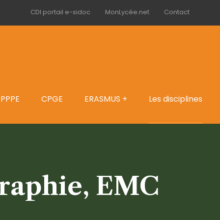
CDI portail e-sidoc
MonLycée.net
Contact
PPPE
CPGE
ERASMUS +
Les disciplines
graphie, EMC