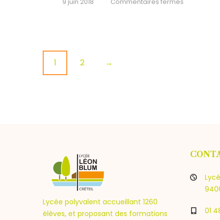
sur
9 juin 2018
Commentaires fermés
Paris
en
Révolution
P
1
2
→
o
s
t
CONT
s
Lycé
n
9400
Lycée polyvalent accueillant 1260
01 4
élèves, et proposant des formations