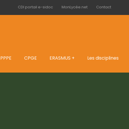
CDI portail e-sidoc
MonLycée.net
Contact
PPPE
CPGE
ERASMUS +
Les disciplines