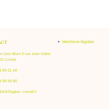
Mentions légales
ACT
e Léon Blum 5 rue Jean Gabin
0 Créteil
8 99 22 48
8 99 99 80
941413a@ac-creteil.fr