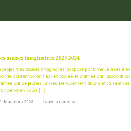
es assises imaginaires 2023 2024
e projet “des assises imaginaires” proposé par Mme Lê à ses élè
onde contemporain) est encadrée et animée par l’association “Ju
nimée par de jeunes juristes. Déroulement du projet : 2 séances
roit pénal en cours […]
2 décembre 2023
Leave a comment