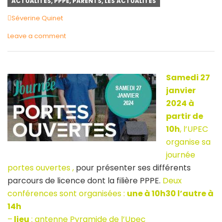
ACTUALITÉS
,
PPPE
,
PARENTS
,
LES ACTUALITÉS
Author
Séverine Quinet
Leave a comment
Samedi 27
janvier
2024 à
partir de
10h
, l’UPEC
organise sa
journée
portes ouvertes ,
pour présenter ses différents
parcours de licence dont la filière PPPE.
Deux
conférences sont organisées :
une à 10h30 l’autre à
14h
–
lieu
: antenne Pyramide de l’Upec