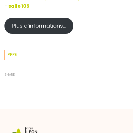
–
salle 105
Plus d’informations…
Tags
PPPE
SHARE