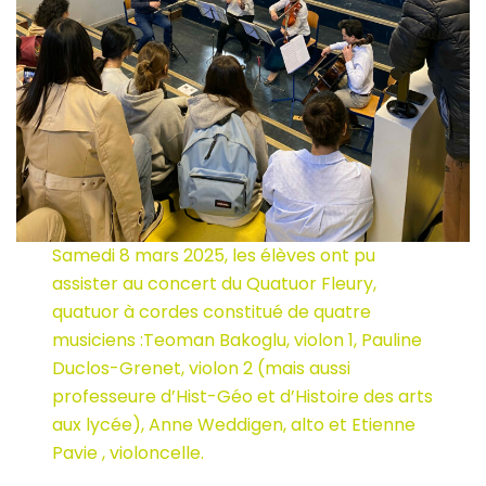
Samedi 8 mars 2025, les élèves ont pu
assister au concert du Quatuor Fleury,
quatuor à cordes constitué de quatre
musiciens :Teoman Bakoglu, violon 1, Pauline
Duclos-Grenet, violon 2 (mais aussi
professeure d’Hist-Géo et d’Histoire des arts
aux lycée), Anne Weddigen, alto et Etienne
Pavie , violoncelle.