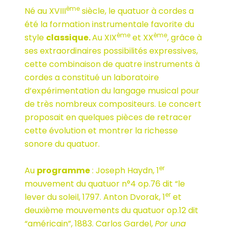
ème
Né au XVIII
siècle, le quatuor à cordes a
été la formation instrumentale favorite du
ème
ème
style
classique.
Au XIX
et XX
, grâce à
ses extraordinaires possibilités expressives,
cette combinaison de quatre instruments à
cordes a constitué un laboratoire
d’expérimentation du langage musical pour
de très nombreux compositeurs. Le concert
proposait en quelques pièces de retracer
cette évolution et montrer la richesse
sonore du quatuor.
er
Au
programme
: Joseph Haydn, 1
mouvement du quatuor n°4 op.76 dit “le
er
lever du soleil, 1797. Anton Dvorak, 1
et
deuxième mouvements du quatuor op.12 dit
“américain”, 1883. Carlos Gardel,
Por una