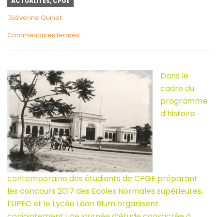
ACTUALITÉS
,
CPGE
Author
Séverine Quinet
sur
Commentaires fermés
Journée
d’études
CPGE
Dans le
:
cadre du
l’Afrique,
programme
la
d’histoire
France
et
les
Français
(samedi
contemporaine des étudiants de CPGE préparant
19
les concours 2017 des Ecoles Normales supérieures,
novembre)
l’UPEC et le Lycée Léon Blum organisent
conjointement une journée d’étude consacrée à