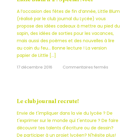
réunion
A l’occasion des fêtes de fin d’année, Little Blum
le
(réalisé par le club journal du Lycée) vous
28
propose des idées cadeaux à mettre au pied du
mars
sapin, des idées de sorties pour les vacances,
au
mais aussi des poèmes et des nouvelles à lire
CDI
au coin du feu… Bonne lecture ! La version
papier de Little […]
sur
17 décembre 2016
Commentaires fermés
Little
Blum
n°2
:
Le club journal recrute!
Spécial
Envie de t'impliquer dans la vie du lycée ? De
Noël
t'exprimer sur le monde qui t'entoure ? De faire
découvrir tes talents d'écriture ou de dessin?
De participer à un projet lycéen? N'hésite plus!