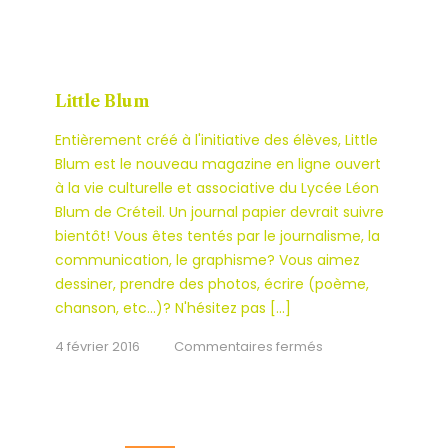
Little
Blum
:
lycéens,
Little Blum
exprimez-
Entièrement créé à l'initiative des élèves, Little
vous!
Blum est le nouveau magazine en ligne ouvert
à la vie culturelle et associative du Lycée Léon
Blum de Créteil. Un journal papier devrait suivre
bientôt! Vous êtes tentés par le journalisme, la
communication, le graphisme? Vous aimez
dessiner, prendre des photos, écrire (poème,
chanson, etc…)? N'hésitez pas […]
sur
4 février 2016
Commentaires fermés
Little
Blum