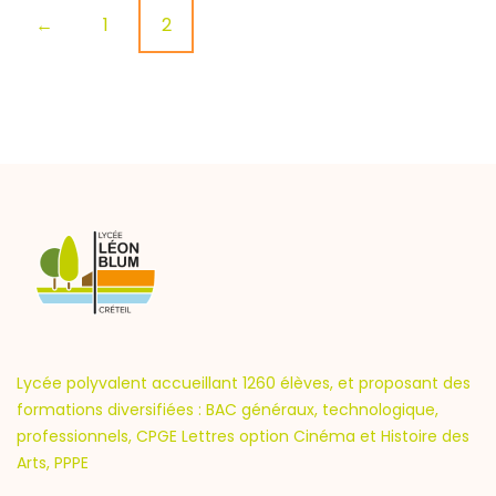
P
1
2
←
o
s
t
s
n
a
Lycée polyvalent accueillant 1260 élèves, et proposant des
formations diversifiées : BAC généraux, technologique,
v
professionnels, CPGE Lettres option Cinéma et Histoire des
Arts, PPPE