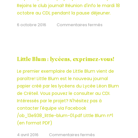
Rejoins le club journal! Réunion d'info le mardi 18
octobre au CDI, pendant la pause déjeuner.
sur
6 octobre 2016
Commentaires fermés
Le
club
journal
recrute!
Little Blum : lycéens, exprimez-vous!
Le premier exemplaire de Little Blum vient de
paraître! Little Blum est le nouveau journal
papier créé par les lycéens du Lycée Léon Blum
de Créteil. Vous pouvez le consulter au CDI.
Intéressés par le projet? N'hésitez pas à
contacter l'équipe via Facebook
/ob_13e938_little-blum-01.pdf Little Blum n°1
(en format PDF)
sur
4 avril 2016
Commentaires fermés