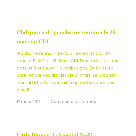
Club journal : prochaine réunion le 28
mars au CDI
Prochaine réunion du club journal : mardi 28
mars à 12h30 et 13h30 au CDI. Des textes ou des
dessins à proposer? N’hésitez pas! Date limite
pour rendre vos articles : le 31 mars. Le prochain
journal Little Blum paraïtra après les vacances
d’avril.
sur
17 mars 2017
Commentaires fermés
Club
journal
:
prochaine
Little Blum n°2 : Spécial Noël