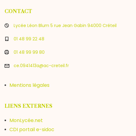
i
CONTACT
g
Lycée Léon Blum 5 rue Jean Gabin 94000 Créteil
a
01 48 99 22 48
t
01 48 99 99 80
i
ce.0941413a@ac-creteil.fr
o
Mentions légales
n
LIENS EXTERNES
MonLycée.net
CDI portail e-sidoc