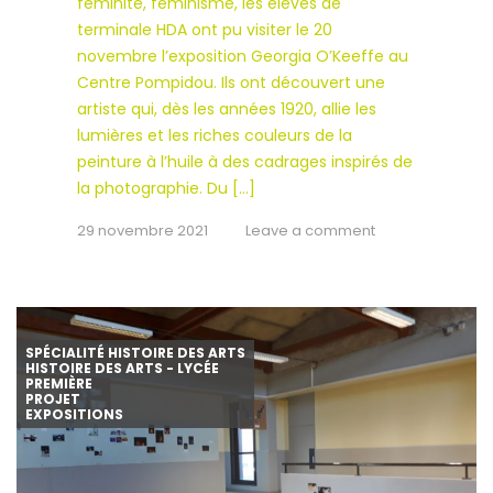
féminité, féminisme, les élèves de
terminale HDA ont pu visiter le 20
novembre l’exposition Georgia O’Keeffe au
Centre Pompidou. Ils ont découvert une
artiste qui, dès les années 1920, allie les
lumières et les riches couleurs de la
peinture à l’huile à des cadrages inspirés de
la photographie. Du […]
29 novembre 2021
Leave a comment
SPÉCIALITÉ HISTOIRE DES ARTS
HISTOIRE DES ARTS - LYCÉE
PREMIÈRE
PROJET
EXPOSITIONS