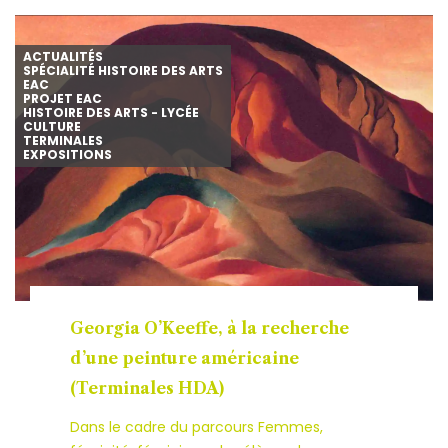
ACTUALITÉS
SPÉCIALITÉ HISTOIRE DES ARTS
EAC
PROJET EAC
HISTOIRE DES ARTS - LYCÉE
CULTURE
TERMINALES
EXPOSITIONS
Georgia O’Keeffe, à la recherche
d’une peinture américaine
(Terminales HDA)
Dans le cadre du parcours Femmes,