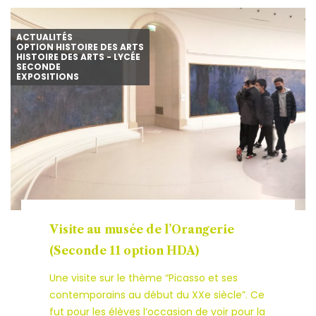
ACTUALITÉS
OPTION HISTOIRE DES ARTS
HISTOIRE DES ARTS - LYCÉE
SECONDE
EXPOSITIONS
Visite au musée de l’Orangerie
(Seconde 11 option HDA)
Une visite sur le thème “Picasso et ses
contemporains au début du XXe siècle”. Ce
fut pour les élèves l’occasion de voir pour la