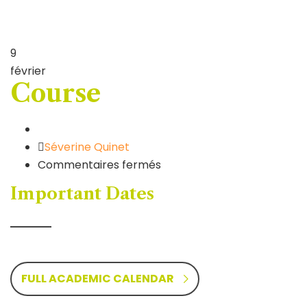
9
février
Course
Author
Séverine Quinet
sur
Commentaires fermés
Course
Important Dates
FULL ACADEMIC CALENDAR