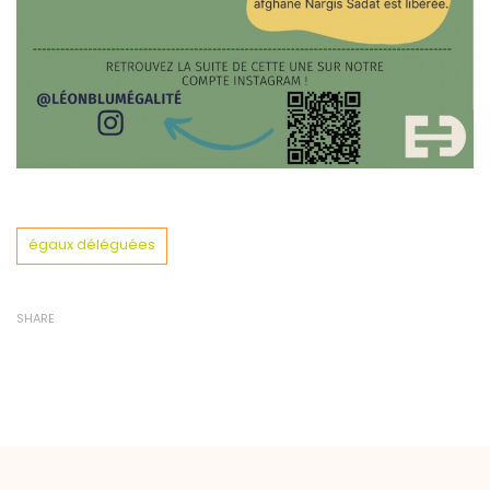
Tags
égaux déléguées
SHARE