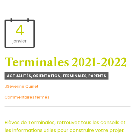
4
janvier
Terminales 2021-2022
ACTUALITÉS
,
ORIENTATION
,
TERMINALES
,
PARENTS
Author
Séverine Quinet
sur
Commentaires fermés
Terminales
2021-
2022
Elèves de Terminales, retrouvez tous les conseils et
les informations utiles pour construire votre projet