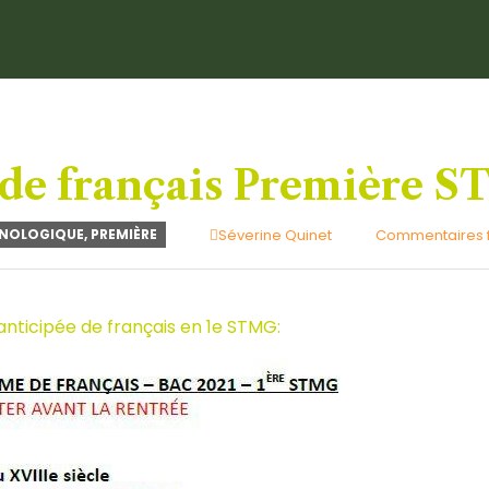
de français Première 
Author
HNOLOGIQUE
,
PREMIÈRE
Séverine Quinet
Commentaires 
nticipée de français en 1e STMG: