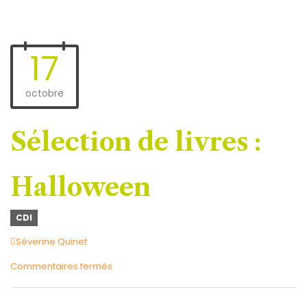
17
octobre
Sélection de livres :
Halloween
CDI
Author
Séverine Quinet
sur
Commentaires fermés
Sélection
de