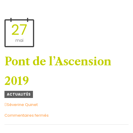
27
mai
Pont de l’Ascension
2019
ACTUALITÉS
Author
Séverine Quinet
sur
Commentaires fermés
Pont
de