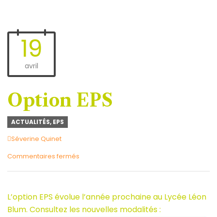
19
avril
Option EPS
ACTUALITÉS
,
EPS
Author
Séverine Quinet
sur
Commentaires fermés
Option
EPS
L’option EPS évolue l’année prochaine au Lycée Léon
Blum. Consultez les nouvelles modalités :