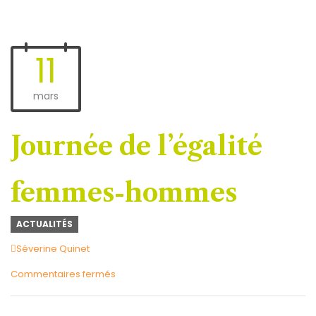
11
mars
Journée de l’égalité
femmes-hommes
ACTUALITÉS
Author
Séverine Quinet
sur
Commentaires fermés
Journée
de