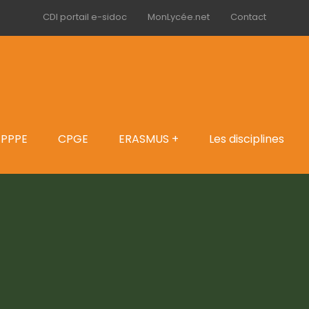
CDI portail e-sidoc
MonLycée.net
Contact
PPPE
CPGE
ERASMUS +
Les disciplines