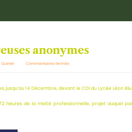
reuses anonymes
sur
 Quinet
Commentaires fermés
Les
Découvreuses
anonymes
s, jusqu’au 14 Décembre, devant le CDI du Lycée Léon Bl
 72 heures de la mixité professionnelle, projet auquel p