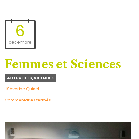
6
décembre
Femmes et Sciences
ACTUALITÉS
,
SCIENCES
Author
Séverine Quinet
sur
Commentaires fermés
Femmes
et
Sciences