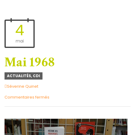
4
mai
Mai 1968
ACTUALITÉS
,
CDI
Author
Séverine Quinet
sur
Commentaires fermés
Mai
1968