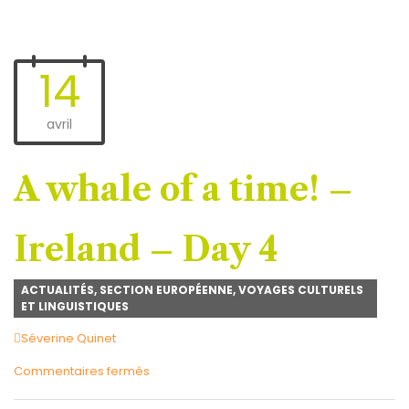
14
avril
A whale of a time! –
Ireland – Day 4
ACTUALITÉS
,
SECTION EUROPÉENNE
,
VOYAGES CULTURELS
ET LINGUISTIQUES
Author
Séverine Quinet
sur
Commentaires fermés
A