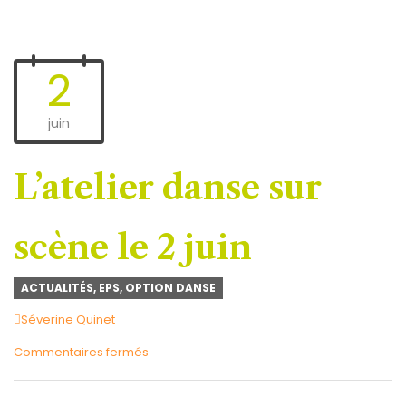
2
juin
L’atelier danse sur
scène le 2 juin
ACTUALITÉS
,
EPS
,
OPTION DANSE
Author
Séverine Quinet
sur
Commentaires fermés
L’atelier
danse