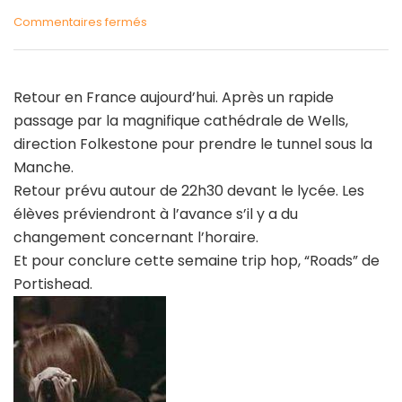
sur
Commentaires fermés
Voyage
à
Bristol.
Retour en France aujourd’hui. Après un rapide
Track
passage par la magnifique cathédrale de Wells,
5
direction Folkestone pour prendre le tunnel sous la
–
Manche.
“Roads”,
Retour prévu autour de 22h30 devant le lycée. Les
Portishead
élèves préviendront à l’avance s’il y a du
changement concernant l’horaire.
Et pour conclure cette semaine trip hop, “Roads” de
Portishead.