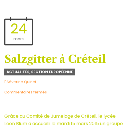
24
mars
Salzgitter à Créteil
ACTUALITÉS
,
SECTION EUROPÉENNE
Author
Séverine Quinet
sur
Commentaires fermés
Salzgitter
à
Créteil
Grâce au Comité de Jumelage de Créteil, le lycée
Léon Blum a accueilli le mardi 15 mars 2015 un groupe