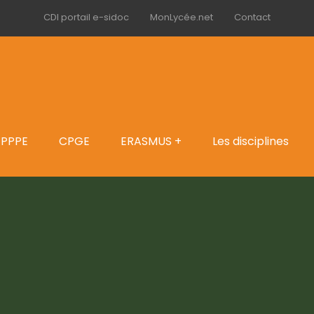
CDI portail e-sidoc
MonLycée.net
Contact
PPPE
CPGE
ERASMUS +
Les disciplines