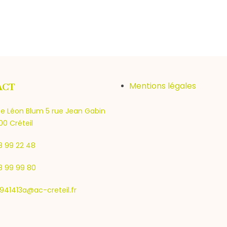
Mentions légales
ACT
e Léon Blum 5 rue Jean Gabin
0 Créteil
8 99 22 48
8 99 99 80
941413a@ac-creteil.fr