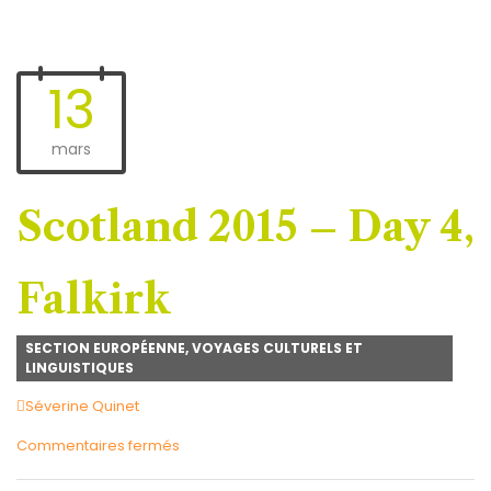
13
mars
Scotland 2015 – Day 4,
Falkirk
SECTION EUROPÉENNE
,
VOYAGES CULTURELS ET
LINGUISTIQUES
Author
Séverine Quinet
sur
Commentaires fermés
Scotland