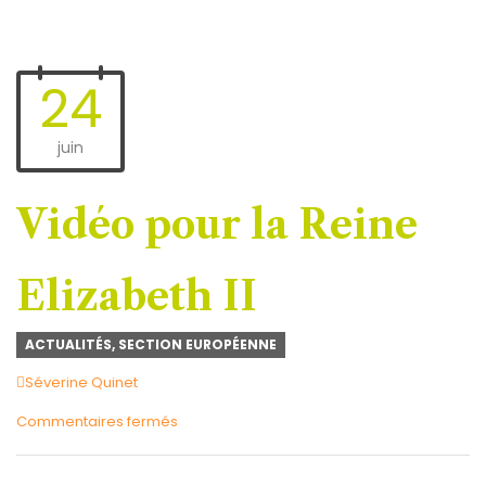
24
juin
Vidéo pour la Reine
Elizabeth II
ACTUALITÉS
,
SECTION EUROPÉENNE
Author
Séverine Quinet
sur
Commentaires fermés
Vidéo
pour