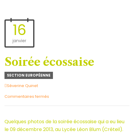
16
janvier
Soirée écossaise
SECTION EUROPÉENNE
Author
Séverine Quinet
sur
Commentaires fermés
Soirée
écossaise
Quelques photos de la soirée écossaise qui a eu lieu
le 09 décembre 2013, au Lycée Léon Blum (Créteil).