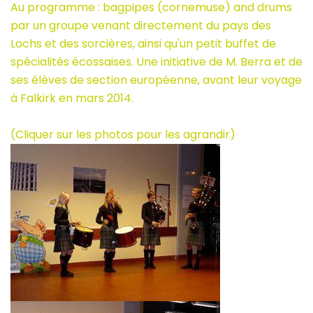
Au programme : bagpipes (cornemuse) and drums
par un groupe venant directement du pays des
Lochs et des sorcières, ainsi qu'un petit buffet de
spécialités écossaises. Une initiative de M. Berra et de
ses élèves de section européenne, avant leur voyage
à Falkirk en mars 2014.
(Cliquer sur les photos pour les agrandir)